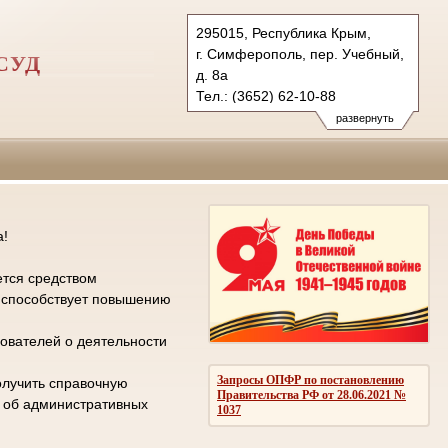
295015, Республика Крым,
г. Симферополь, пер. Учебный,
СУД
д. 8а
Тел.: (3652) 62-10-88
gvs.krm@sudrf.ru
развернуть
а!
ется средством
е способствует повышению
ователей о деятельности
Запросы ОПФР по постановлению
олучить справочную
Правительства РФ от 28.06.2021 №
л об административных
1037