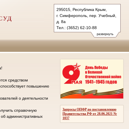
295015, Республика Крым,
г. Симферополь, пер. Учебный,
СУД
д. 8а
Тел.: (3652) 62-10-88
gvs.krm@sudrf.ru
развернуть
а!
ется средством
е способствует повышению
ователей о деятельности
Запросы ОПФР по постановлению
олучить справочную
Правительства РФ от 28.06.2021 №
л об административных
1037