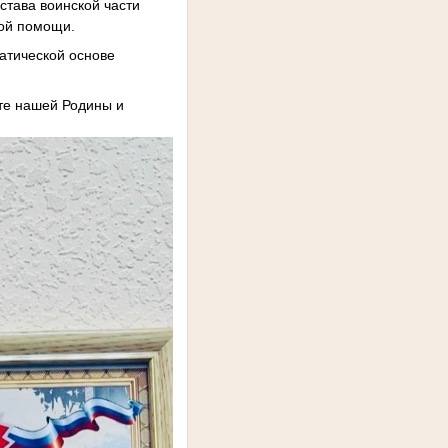
става воинской части
ной помощи.
матической основе
те нашей Родины и