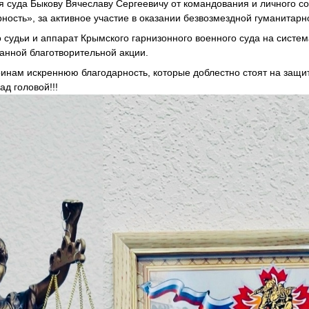
 суда Быкову Вячеславу Сергеевичу от командования и личного со
ность», за активное участие в оказании безвозмездной гуманитар
о судьи и аппарат Крымского гарнизонного военного суда на систе
анной благотворительной акции.
нам искреннюю благодарность, которые доблестно стоят на защи
д головой!!!