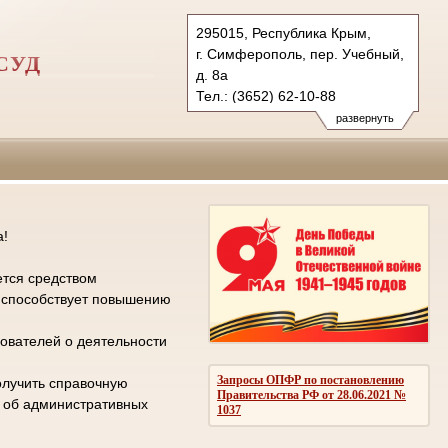
295015, Республика Крым,
г. Симферополь, пер. Учебный,
СУД
д. 8а
Тел.: (3652) 62-10-88
gvs.krm@sudrf.ru
развернуть
а!
ется средством
е способствует повышению
ователей о деятельности
Запросы ОПФР по постановлению
олучить справочную
Правительства РФ от 28.06.2021 №
л об административных
1037