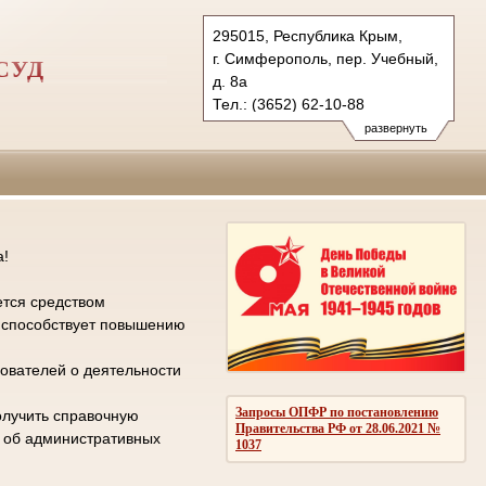
295015, Республика Крым,
г. Симферополь, пер. Учебный,
СУД
д. 8а
Тел.: (3652) 62-10-88
gvs.krm@sudrf.ru
развернуть
а!
ется средством
е способствует повышению
ователей о деятельности
Запросы ОПФР по постановлению
олучить справочную
Правительства РФ от 28.06.2021 №
л об административных
1037