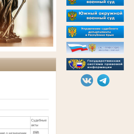
Судебные
акты
ние о назначении