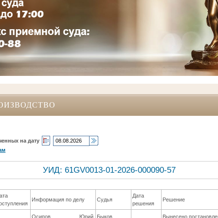
ОИЗВОДСТВО
ченных на дату
ам
УИД: 61GV0013-01-2026-000090-57
ата
Дата
Информация по делу
Судья
Решение
оступления
решения
Осипов Юрий
Быков
Вынесено постановле