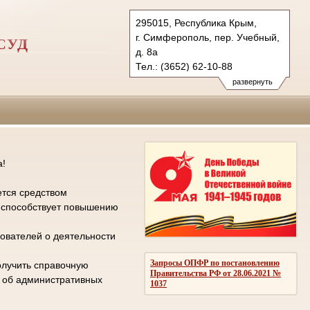
295015, Республика Крым,
г. Симферополь, пер. Учебный,
СУД
д. 8а
Тел.: (3652) 62-10-88
gvs.krm@sudrf.ru
развернуть
а!
ется средством
е способствует повышению
ователей о деятельности
Запросы ОПФР по постановлению
олучить справочную
Правительства РФ от 28.06.2021 №
л об административных
1037