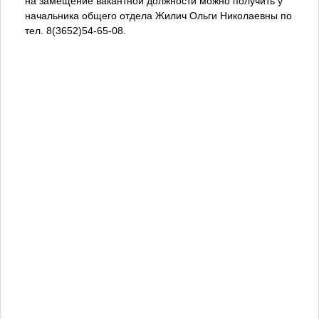
на замещение вакантной должности можно получить у
начальника общего отдела Жилич Ольги Николаевны по
тел. 8(3652)54-65-08.