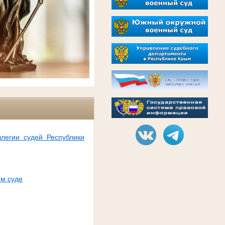
ллегии судей Республики
ом суде