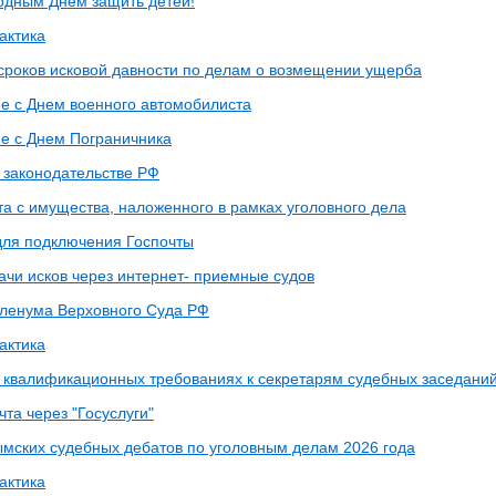
дным Днем защить детей!
актика
сроков исковой давности по делам о возмещении ущерба
е с Днем военного автомобилиста
е с Днем Пограничника
 законодательстве РФ
та с имущества, наложенного в рамках уголовного дела
для подключения Госпочты
ачи исков через интернет- приемные судов
ленума Верховного Суда РФ
актика
 квалификационных требованиях к секретарям судебных заседаний
та через "Госуслуги"
ымских судебных дебатов по уголовным делам 2026 года
актика