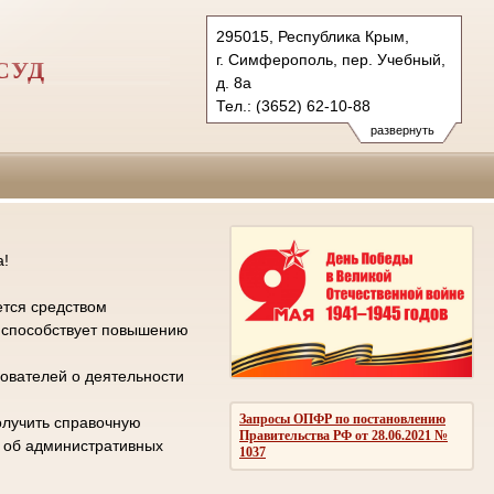
295015, Республика Крым,
г. Симферополь, пер. Учебный,
СУД
д. 8а
Тел.: (3652) 62-10-88
gvs.krm@sudrf.ru
развернуть
а!
ется средством
е способствует повышению
ователей о деятельности
Запросы ОПФР по постановлению
олучить справочную
Правительства РФ от 28.06.2021 №
л об административных
1037