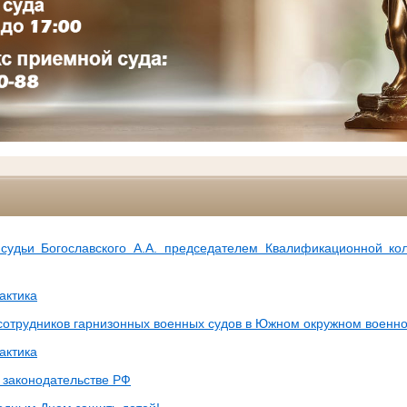
судьи Богославского А.А. председателем Квалификационной ко
актика
сотрудников гарнизонных военных судов в Южном окружном военн
актика
 законодательстве РФ