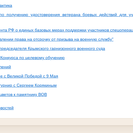
актика
по получению удостоверения ветерана боевых действий для уч
ента РФ о единых базовых мерах поддержки участников спецоперац
влении права на отсрочку от призыва на военную службу"
председателя Крымского гарнизонного военного суда
Конкурса по целевому обучению
лений
е с Великой Победой с 9 Мая
урнир с Сергеем Корякиным
цветов к памятнику ВОВ
овостей